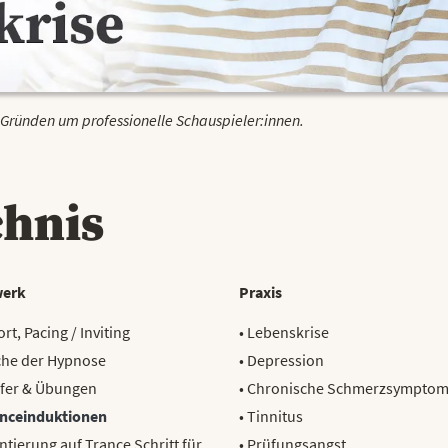
n Gründen um professionelle Schauspieler:innen.
chnis
erk
Praxis
rt, Pacing / Inviting
• Lebenskrise
che der Hypnose
• Depression
sfer & Übungen
• Chronische Schmerzsymptom
nceinduktionen
• Tinnitus
ntierung auf Trance Schritt für
• Prüfungsangst