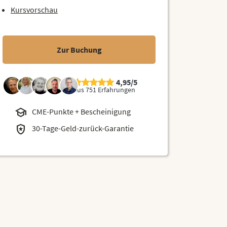
Kursvorschau
Zur Buchung
4,95/5
aus 751 Erfahrungen
school
CME-Punkte + Bescheinigung
local_police
30-Tage-Geld-zurück-Garantie