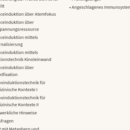
itt
• Angeschlagenes Immunsyste
ceinduktion über Atemfokus
ceinduktion über
spannungsressource
ceinduktion mittels
rnalisierung
ceinduktion mittels
tionstechnik Kinoleinwand
ceinduktion über
tfixation
oinduktionstechnik für
zinische Kontexte I
oinduktionstechnik für
zinische Kontexte II
werkliche Hinweise
isfragen
it mit Metaphern und