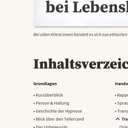
Bei allen Klient:innen handelt es sich aus ethische
Inhaltsverzei
Grundlagen
Handw
• Kursüberblick
• Rappo
• Person & Haltung
• Spra
• Geschichte der Hypnose
• Tran
• Blick über den Tellerrand
Tra
• Das Unbewusste
Orie