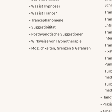
Schr
• Was ist Hypnose?
Tran
• Was ist Trance?
Tran
• Trancephänomene
Ent
• Suggestibilität
Tran
• Posthypnotische Suggestionen
Inte
• Wirkweise von Hypnotherapie
Tran
• Möglichkeiten, Grenzen & Gefahren
Fixa
Tran
Punk
Turb
medi
Turb
medi
• Hand
• Prax
• Arbe