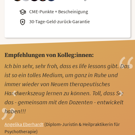
school
CME-Punkte + Bescheinigung
local_police
30-Tage-Geld-zurück-Garantie
Empfehlungen von Kolleg:innen:
Ich bin sehr, sehr froh, dass es life lessons gibt. Das
ist so ein tolles Medium, um ganz in Ruhe und
immer wieder von Neuem therapeutisches
Handwerkszeug lernen zu können. Toll, dass Sie
Previous
Next
das - gemeinsam mit den Dozenten - entwickelt
haben!!!
Angelika Eberhardt
(Diplom-Juristin & Heilpraktikerin für
Psychotherapie)